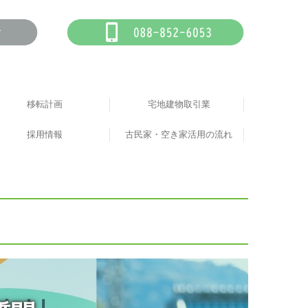
移転計画
宅地建物取引業
店舗・施設
採用情報
その他
住宅
古民家・空き家活用の流れ
投稿フォーム